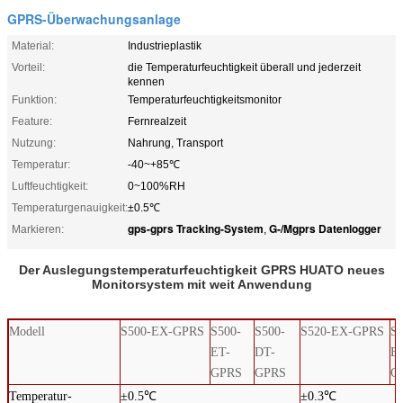
GPRS-Überwachungsanlage
Material:
Industrieplastik
Vorteil:
die Temperaturfeuchtigkeit überall und jederzeit
kennen
Funktion:
Temperaturfeuchtigkeitsmonitor
Feature:
Fernrealzeit
Nutzung:
Nahrung, Transport
Temperatur:
-40~+85℃
Luftfeuchtigkeit:
0~100%RH
Temperaturgenauigkeit:
±0.5℃
gps-gprs Tracking-System
G-/Mgprs Datenlogger
Markieren:
,
Der Auslegungstemperaturfeuchtigkeit GPRS HUATO neues
Monitorsystem mit weit Anwendung
Modell
S500-EX-GPRS
S500-
S500-
S520-EX-GPRS
S5
ET-
DT-
E
GPRS
GPRS
G
Temperatur-
±0.5℃
±0.3℃