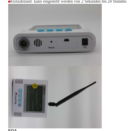
Klotzabstand: kann eingestellt werden von 2 Sekunden bis 24 Stunden.
FQA