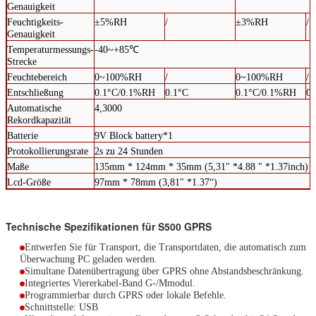
Genauigkeit
Feuchtigkeits-
±5%RH
/
±3%RH
/
Genauigkeit
Temperaturmessungs-
-40~+85℃
Strecke
Feuchtebereich
0~100%RH
/
0~100%RH
/
Entschließung
0.1°C/0.1%RH
0.1°C
0.1°C/0.1%RH
0.
Automatische
4,3000
Rekordkapazität
Batterie
9V Block battery*1
Protokollierungsrate
2s zu 24 Stunden
Maße
135mm * 124mm * 35mm (5,31" *4.88 " *1.37inch)
Lcd-Größe
97mm * 78mm (3,81" *1.37“)
Technische Spezifikationen für S500 GPRS
Entwerfen Sie für Transport, die Transportdaten, die automatisch zum
Überwachung PC geladen werden.
Simultane Datenübertragung über GPRS ohne Abstandsbeschränkung.
Integriertes Viererkabel-Band G-/Mmodul.
Programmierbar durch GPRS oder lokale Befehle.
Schnittstelle: USB