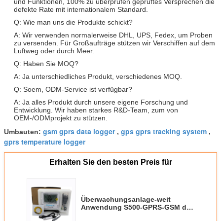
und Funktionen, 100% zu überprüfen geprüftes Versprechen die
defekte Rate mit internationalem Standard.
Q: Wie man uns die Produkte schickt?
A: Wir verwenden normalerweise DHL, UPS, Fedex, um Proben
zu versenden. Für Großaufträge stützen wir Verschiffen auf dem
Luftweg oder durch Meer.
Q: Haben Sie MOQ?
A: Ja unterschiedliches Produkt, verschiedenes MOQ.
Q: Soem, ODM-Service ist verfügbar?
A: Ja alles Produkt durch unsere eigene Forschung und
Entwicklung. Wir haben starkes R&D-Team, zum von
OEM-/ODMprojekt zu stützen.
gsm gprs data logger
gps gprs tracking system
Umbauten:
,
,
gprs temperature logger
Erhalten Sie den besten Preis für
Überwachungsanlage-weit
Anwendung S500-GPRS-GSM des
Huato-Datenlogger-GPRS