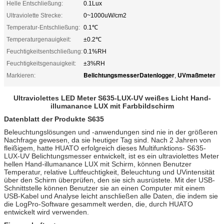
Helle Entschließung:
0.1Lux
Ultraviolette Strecke:
0~1000uW/cm2
Temperatur-Entschließung:
0.1℃
Temperaturgenauigkeit:
±0.2℃
Feuchtigkeitsentschließung:
0.1%RH
Feuchtigkeitsgenauigkeit:
±3%RH
BelichtungsmesserDatenlogger
UVmaßmeter
Markieren:
,
Ultraviolettes LED Meter S635-LUX-UV weißes Licht Hand-
illumanance LUX mit Farbbildschirm
Datenblatt der Produkte S635
Beleuchtungslösungen und -anwendungen sind nie in der größeren
Nachfrage gewesen, da sie heutiger Tag sind. Nach 2 Jahren von
fleißigem, hatte HUATO erfolgreich dieses Multifunktions- S635-
LUX-UV Belichtungsmesser entwickelt, ist es ein ultraviolettes Meter
hellen Hand-illumanance LUX mit Schirm, können Benutzer
Temperatur, relative Luftfeuchtigkeit, Beleuchtung und UVintensität
über den Schirm überprüfen, den sie sich ausrüstete. Mit der USB-
Schnittstelle können Benutzer sie an einen Computer mit einem
USB-Kabel und Analyse leicht anschließen alle Daten, die indem sie
die LogPro-Software gesammelt werden, die, durch HUATO
entwickelt wird verwenden.