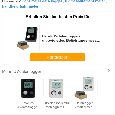
light meter data logger
uv measurement meter
Umbauten:
,
,
handheld light meter
Erhalten Sie den besten Preis für
Hand-UVdatenlogger-
ultraviolettes Belichtungsmesser
für Bibliothek/Museum
Fortsetzen
UVdatenlogger
Mehr
akte
Tragbarer
Multi
Kleiner Huato-
Digital-U
ßen-
Entwurfs-
Funktionsbelichtungsmesser-
Datenlogger,
Lese
sitäts-
UVdatenlogger-
Datenlogger/Digital-
UVmaß-Meter mit
Umgebung
ß,
Licht-Messgerät
Beleuchtungsstärke-
Farblcd-
Mete
chtungsmesser
mit LCD-
Meter
bildschirm
Datenlogg