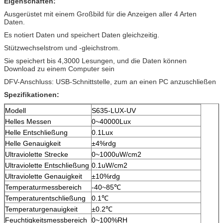
Eigenschaften:
Ausgerüstet mit einem Großbild für die Anzeigen aller 4 Arten
Daten.
Es notiert Daten und speichert Daten gleichzeitig.
Stützwechselstrom und -gleichstrom.
Sie speichert bis 4,3000 Lesungen, und die Daten können
Download zu einem Computer sein
DFV-Anschluss: USB-Schnittstelle, zum an einen PC anzuschließen
Spezifikationen:
Modell
S635-LUX-UV
Helles Messen
0~40000Lux
Helle Entschließung
0.1Lux
Helle Genauigkeit
±4%rdg
Ultraviolette Strecke
0~1000uW/cm2
Ultraviolette Entschließung
0.1uW/cm2
Ultraviolette Genauigkeit
±10%rdg
Temperaturmessbereich
-40~85℃
Temperaturentschließung
0.1℃
Temperaturgenauigkeit
±0.2℃
Feuchtigkeitsmessbereich
0~100%RH