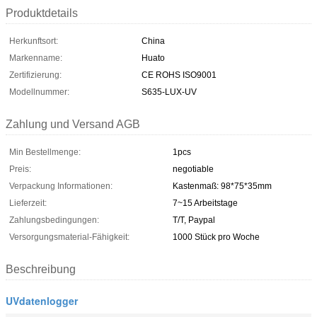
Produktdetails
Herkunftsort:
China
Markenname:
Huato
Zertifizierung:
CE ROHS ISO9001
Modellnummer:
S635-LUX-UV
Zahlung und Versand AGB
Min Bestellmenge:
1pcs
Preis:
negotiable
Verpackung Informationen:
Kastenmaß: 98*75*35mm
Lieferzeit:
7~15 Arbeitstage
Zahlungsbedingungen:
T/T, Paypal
Versorgungsmaterial-Fähigkeit:
1000 Stück pro Woche
Beschreibung
UVdatenlogger